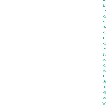
We
&
E
Re
Ku
Gr
Ku
Tü
Ku
Ro
St
M
Ro
M
Tü
Ü
U
Mi
Mi
We