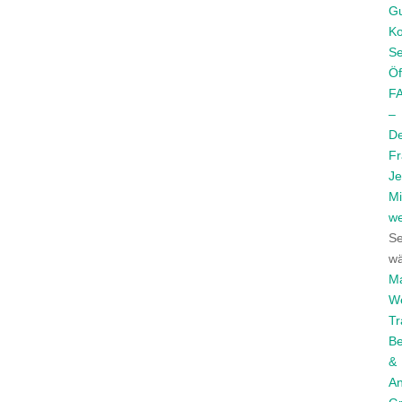
Gu
Ko
Se
Öf
F
–
De
F
Je
Mi
w
Se
wä
Ma
We
Tr
Be
&
An