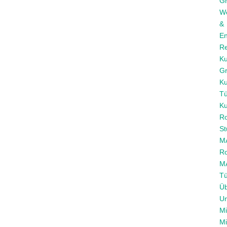
Gr
We
&
E
Re
Ku
Gr
Ku
Tü
Ku
Ro
St
M
Ro
M
Tü
Ü
U
Mi
Mi