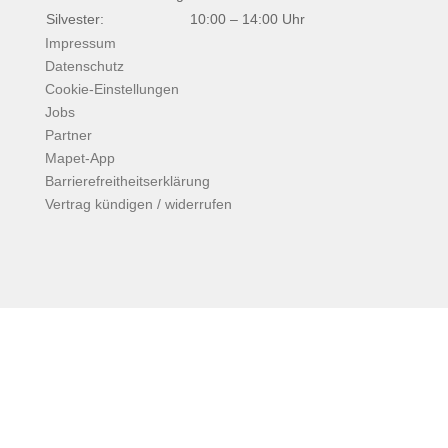
Silvester:
10:00 – 14:00 Uhr
Impressum
Datenschutz
Cookie-Einstellungen
Jobs
Partner
Mapet-App
Barrierefreitheitserklärung
Vertrag kündigen / widerrufen
Facebook
Instagram
Copyright © 2026
Mapet – Fitness, Wellness &
Gesundheit in Tübingen & Rottenburg