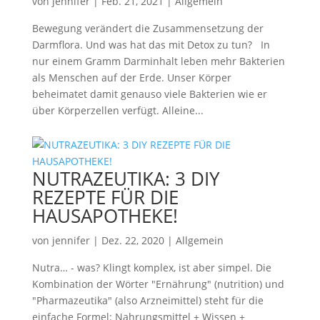
von
jennifer
|
Feb. 21, 2021
|
Allgemein
Bewegung verändert die Zusammensetzung der
Darmflora. Und was hat das mit Detox zu tun? In
nur einem Gramm Darminhalt leben mehr Bakterien
als Menschen auf der Erde. Unser Körper
beheimatet damit genauso viele Bakterien wie er
über Körperzellen verfügt. Alleine...
NUTRAZEUTIKA: 3 DIY
REZEPTE FÜR DIE
HAUSAPOTHEKE!
von
jennifer
|
Dez. 22, 2020
|
Allgemein
Nutra… - was? Klingt komplex, ist aber simpel. Die
Kombination der Wörter "Ernährung" (nutrition) und
"Pharmazeutika" (also Arzneimittel) steht für die
einfache Formel: Nahrungsmittel + Wissen +