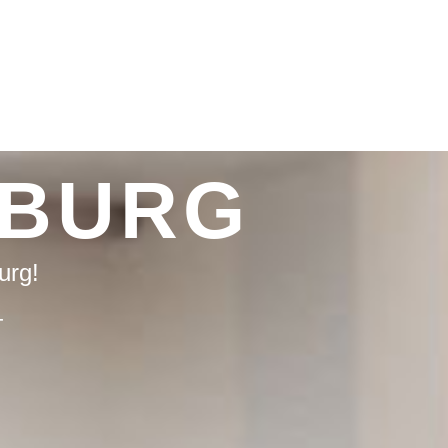
NBURG
urg!
T