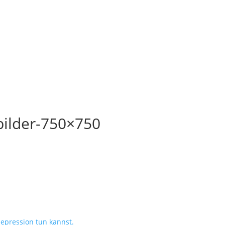
bilder-750×750
epression tun kannst.