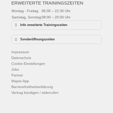
ERWEITERTE TRAININGSZEITEN
Montag - Freitag
06:00 – 22:30 Uhr
Samstag, Sonntag
08:00 – 20:00 Uhr
Info erweiterte Trainingszeiten
Sonderöffnungszeiten
Neujahr:
geschlossen
Impressum
Dreikönig:
10:00 – 18:00 Uhr
Datenschutz
Karfreitag:
10:00 – 18:00 Uhr
Cookie-Einstellungen
Ostersonntag:
geschlossen
Jobs
Ostermontag
10:00 – 18:00 Uhr
Partner
1. Mai:
geschlossen
Mapet-App
Christi Himmelfahrt:
10:00 – 18:00 Uhr
Barrierefreitheitserklärung
Pfingstsonntag:
geschlossen
Vertrag kündigen / widerrufen
Pfingstmontag:
10:00 – 18:00 Uhr
Facebook
Fronleichnam:
10:00 – 18:00 Uhr
Instagram
Tag der dt. Einheit:
10:00 – 18:00 Uhr
Copyright © 2026
Mapet – Fitness, Wellness &