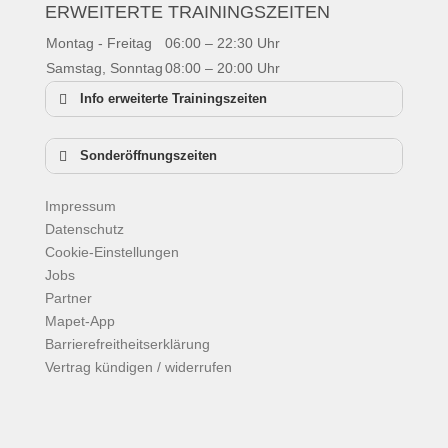
ERWEITERTE TRAININGSZEITEN
Montag - Freitag
06:00 – 22:30 Uhr
Samstag, Sonntag
08:00 – 20:00 Uhr
Info erweiterte Trainingszeiten
Sonderöffnungszeiten
Neujahr:
geschlossen
Impressum
Dreikönig:
10:00 – 18:00 Uhr
Datenschutz
Karfreitag:
10:00 – 18:00 Uhr
Cookie-Einstellungen
Ostersonntag:
geschlossen
Jobs
Ostermontag
10:00 – 18:00 Uhr
Partner
1. Mai:
geschlossen
Mapet-App
Christi Himmelfahrt:
10:00 – 18:00 Uhr
Barrierefreitheitserklärung
Pfingstsonntag:
geschlossen
Vertrag kündigen / widerrufen
Pfingstmontag:
10:00 – 18:00 Uhr
Facebook
Fronleichnam:
10:00 – 18:00 Uhr
Instagram
Tag der dt. Einheit:
10:00 – 18:00 Uhr
Copyright © 2026
Mapet – Fitness, Wellness &