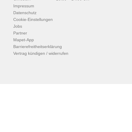
Impressum
Datenschutz
Cookie-Einstellungen
Jobs
Partner
Mapet-App
Barrierefreitheitserklärung
Vertrag kündigen / widerrufen
Facebook
Instagram
Copyright © 2026
Mapet – Fitness, Wellness &
Gesundheit in Tübingen & Rottenburg