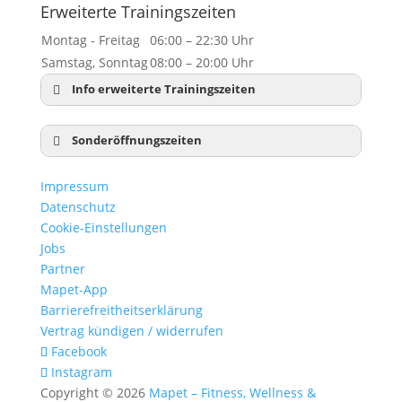
Erweiterte Trainingszeiten
Montag - Freitag
06:00 – 22:30 Uhr
Samstag, Sonntag
08:00 – 20:00 Uhr
Info erweiterte Trainingszeiten
Sonderöffnungszeiten
Neujahr:
geschlossen
Impressum
Dreikönig:
10:00 – 18:00 Uhr
Datenschutz
Karfreitag:
10:00 – 18:00 Uhr
Cookie-Einstellungen
Ostersonntag:
geschlossen
Jobs
Ostermontag
10:00 – 18:00 Uhr
Partner
1. Mai:
geschlossen
Mapet-App
Christi Himmelfahrt:
10:00 – 18:00 Uhr
Barrierefreitheitserklärung
Pfingstsonntag:
geschlossen
Vertrag kündigen / widerrufen
Pfingstmontag:
10:00 – 18:00 Uhr
Facebook
Fronleichnam:
10:00 – 18:00 Uhr
Instagram
Tag der dt. Einheit:
10:00 – 18:00 Uhr
Copyright © 2026
Mapet – Fitness, Wellness &