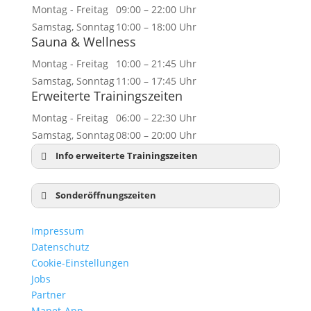
Montag - Freitag
09:00 – 22:00 Uhr
Samstag, Sonntag
10:00 – 18:00 Uhr
Sauna & Wellness
Montag - Freitag
10:00 – 21:45 Uhr
Samstag, Sonntag
11:00 – 17:45 Uhr
Erweiterte Trainingszeiten
Montag - Freitag
06:00 – 22:30 Uhr
Samstag, Sonntag
08:00 – 20:00 Uhr
Info erweiterte Trainingszeiten
Sonderöffnungszeiten
Neujahr:
geschlossen
Impressum
Dreikönig:
10:00 – 18:00 Uhr
Datenschutz
Karfreitag:
10:00 – 18:00 Uhr
Cookie-Einstellungen
Ostersonntag:
geschlossen
Jobs
Ostermontag
10:00 – 18:00 Uhr
Partner
1. Mai:
geschlossen
Mapet-App