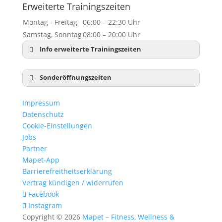
Erweiterte Trainingszeiten
Montag - Freitag
06:00 – 22:30 Uhr
Samstag, Sonntag
08:00 – 20:00 Uhr
Info erweiterte Trainingszeiten
Sonderöffnungszeiten
Neujahr:
geschlossen
Impressum
Dreikönig:
10:00 – 18:00 Uhr
Datenschutz
Karfreitag:
10:00 – 18:00 Uhr
Cookie-Einstellungen
Ostersonntag:
geschlossen
Jobs
Ostermontag
10:00 – 18:00 Uhr
Partner
1. Mai:
geschlossen
Mapet-App
Christi Himmelfahrt:
10:00 – 18:00 Uhr
Barrierefreitheitserklärung
Pfingstsonntag:
geschlossen
Vertrag kündigen / widerrufen
Pfingstmontag:
10:00 – 18:00 Uhr
Facebook
Fronleichnam:
10:00 – 18:00 Uhr
Instagram
Tag der dt. Einheit:
10:00 – 18:00 Uhr
Copyright © 2026
Mapet – Fitness, Wellness &