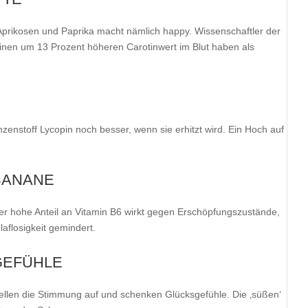
 Aprikosen und Paprika macht nämlich happy. Wissenschaftler der
einen um 13 Prozent höheren Carotinwert im Blut haben als
zenstoff Lycopin noch besser, wenn sie erhitzt wird. Ein Hoch auf
BANANE
 hohe Anteil an Vitamin B6 wirkt gegen Erschöpfungszustände,
aflosigkeit gemindert.
GEFÜHLE
hellen die Stimmung auf und schenken Glücksgefühle. Die ‚süßen‘