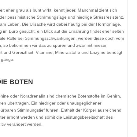
lt eher grau als bunt wirkt, kennt jeder. Manchmal zieht sich
oder pessimistische Stimmungslage und niedrige Stressresistenz,
 am Leben. Die Ursache wird dabei häufig bei der Hormonlage,
im Büro gesucht, ein Blick auf die Ernährung findet eher selten
ntrale Rolle bei Stimmungsschwankungen, werden diese doch vom
n, so bekommen wir das zu spüren und zwar mit mieser
 und Gereiztheit. Vitamine, Mineralstoffe und Enzyme benötigt
orgänge.
IE BOTEN
hine oder Noradrenalin sind chemische Botenstoffe im Gehirn,
ren übertragen. Ein niedriger oder unausgeglichener
ürbaren Stimmungstief führen. Enthält der Körper ausreichend
tter erhöht werden und somit die Leistungsbereitschaft des
tiv verändert werden.