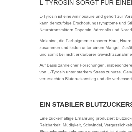
L-TYROSIN SORGT FÜR EINE
L-Tyrosin ist eine Aminosäure und gehört zur Vor
kann demzufolge Erschöpfungssymptome und Stim
Neurotransmittern Dopamin, Adrenalin und Norad
Melanine, die Farbpigmente unserer Haut, Haare
zusammen und leiden unter einem Mangel. Zusätzli
und somit bei nicht erklärbarer Gewichtszunahme 
Auf Basis zahlreicher Forschungen, insbesondere
von L-Tyrosin unter starkem Stress zunutze. Gena
verursachten Blutdruckanstieg und die verbesserte
EIN STABILER BLUTZUCKER
Eine zuckerhaltige Ernährung produziert Blutzuck
Reizbarkeit, Müdigkeit, Schwindel, Vergesslichke
Blutzuckerschwankungen ausgesetzt ist, desto au