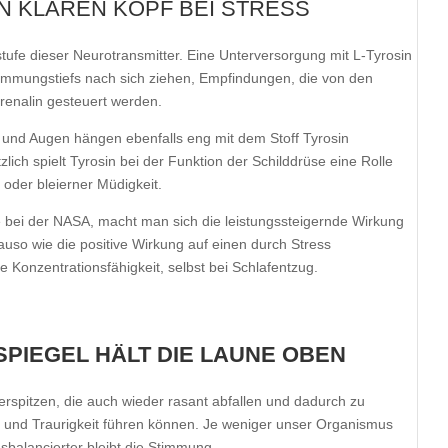
N KLAREN KOPF BEI STRESS
stufe dieser Neurotransmitter. Eine Unterversorgung mit L-Tyrosin
mungstiefs nach sich ziehen, Empfindungen, die von den
renalin gesteuert werden.
 und Augen hängen ebenfalls eng mit dem Stoff Tyrosin
ch spielt Tyrosin bei der Funktion der Schilddrüse eine Rolle
oder bleierner Müdigkeit.
 bei der NASA, macht man sich die leistungssteigernde Wirkung
uso wie die positive Wirkung auf einen durch Stress
 Konzentrationsfähigkeit, selbst bei Schlafentzug.
SPIEGEL HÄLT DIE LAUNE OBEN
erspitzen, die auch wieder rasant abfallen und dadurch zu
it und Traurigkeit führen können. Je weniger unser Organismus
sbalancierter bleibt die Stimmung.