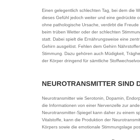
Einen gelegentlich schlechten Tag, bei dem die We
dieses Gefühl jedoch weiter und eine gedrückte 
ohne pathologische Ursache, verdirbt die Freude
beim trüben Wetter oder der schlechten Stimmung 
statt. Dabei spielt die Ernährungsweise eine ze
Gehirn ausgelöst. Fehlen dem Gehirn Nährstoffe
Stimmung. Dazu gehören auch Müdigkeit, Trägheit
der Körper dringend für sämtliche Stoffwechselv
NEUROTRANSMITTER SIND D
Neurotransmitter wie Serotonin, Dopamin, Endorp
die Informationen von einer Nervenzelle zur ande
Neurotransmitter-Spiegel kann daher zu einem sp
Vitalstoffe, kann die Produktion der Neurotransmi
Körpers sowie die emotionale Stimmungslage posi