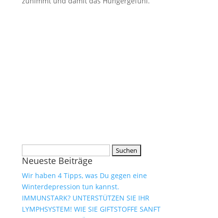
zunimmt und damit das Hungergefühl.
Suchen
Neueste Beiträge
nach:
Wir haben 4 Tipps, was Du gegen eine
Winterdepression tun kannst.
IMMUNSTARK? UNTERSTÜTZEN SIE IHR
LYMPHSYSTEM! WIE SIE GIFTSTOFFE SANFT