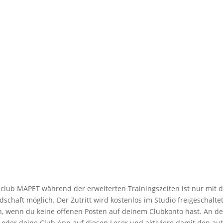
lub MAPET während der erweiterten Trainingszeiten ist nur mit d
schaft möglich. Der Zutritt wird kostenlos im Studio freigeschalte
ch, wenn du keine offenen Posten auf deinem Clubkonto hast. An d
te oder deine Club App auf diesen Leser und aktiviere damit den au