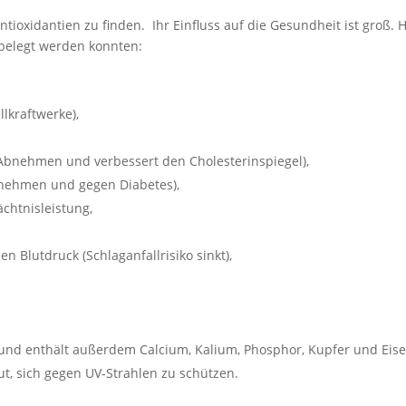
tioxidantien zu finden. Ihr Einfluss auf die Gesundheit ist groß. H
 belegt werden konnten:
lkraftwerke),
m Abnehmen und verbessert den Cholesterinspiegel),
bnehmen und gegen Diabetes),
chtnisleistung,
n Blutdruck (Schlaganfallrisiko sinkt),
 und enthält außerdem Calcium, Kalium, Phosphor, Kupfer und Eise
aut, sich gegen UV-Strahlen zu schützen.