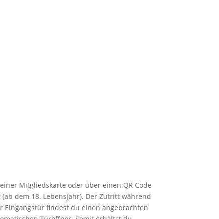
einer Mitgliedskarte oder über einen QR Code
t (ab dem 18. Lebensjahr). Der Zutritt während
er Eingangstür findest du einen angebrachten
tomatischen Türöffner. Somit erhältst du