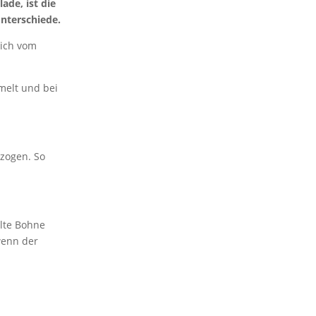
ade, ist die
Unterschiede.
lich vom
melt und bei
tzogen. So
lte Bohne
wenn der