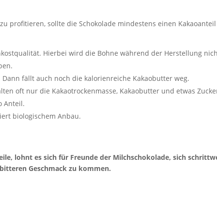
zu profitieren, sollte die Schokolade mindestens einen Kakaoantei
hkostqualität. Hierbei wird die Bohne während der Herstellung nic
ben.
. Dann fällt auch noch die kalorienreiche Kakaobutter weg.
lten oft nur die Kakaotrockenmasse, Kakaobutter und etwas Zucker
o Anteil.
liert biologischem Anbau.
eile, lohnt es sich für Freunde der Milchschokolade, sich schritt
n bitteren Geschmack zu kommen.