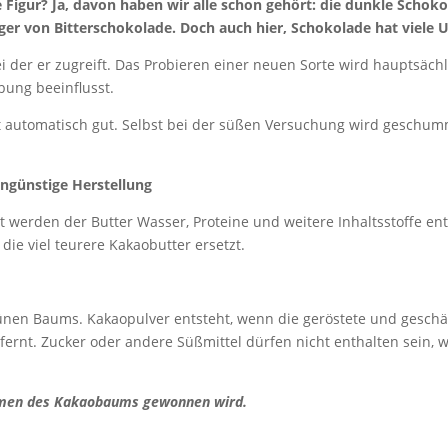
Figur? Ja, davon haben wir alle schon gehört: die dunkle Schokol
er von Bitterschokolade. Doch auch hier, Schokolade hat viele 
ei der er zugreift. Das Probieren einer neuen Sorte wird hauptsäch
ung beeinflusst.
cht automatisch gut. Selbst bei der süßen Versuchung wird geschum
tengünstige Herstellung
tt werden der Butter Wasser, Proteine und weitere Inhaltsstoffe en
 die viel teurere Kakaobutter ersetzt.
nen Baums. Kakaopulver entsteht, wenn die geröstete und geschä
fernt. Zucker oder andere Süßmittel dürfen nicht enthalten sein, 
Samen des Kakaobaums gewonnen wird.