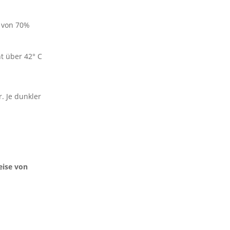
l von 70%
ht über 42° C
. Je dunkler
weise von