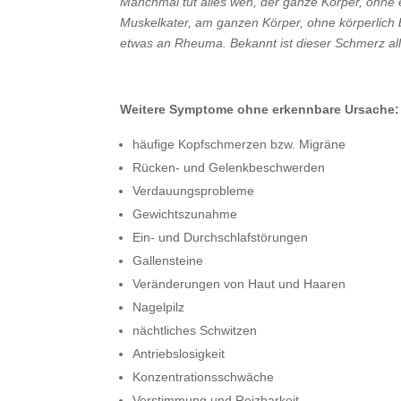
Manchmal tut alles weh, der ganze Körper, ohne
Muskelkater, am ganzen Körper, ohne körperlich
etwas an Rheuma. Bekannt ist dieser Schmerz all
Weitere Symptome ohne erkennbare Ursache:
häufige Kopfschmerzen bzw. Migräne
Rücken- und Gelenkbeschwerden
Verdauungsprobleme
Gewichtszunahme
Ein- und Durchschlafstörungen
Gallensteine
Veränderungen von Haut und Haaren
Nagelpilz
nächtliches Schwitzen
Antriebslosigkeit
Konzentrationsschwäche
Verstimmung und Reizbarkeit