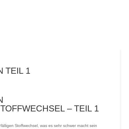
TEIL 1
N
STOFFWECHSEL – TEIL 1
älligen Stoffwechsel, was es sehr schwer macht sein