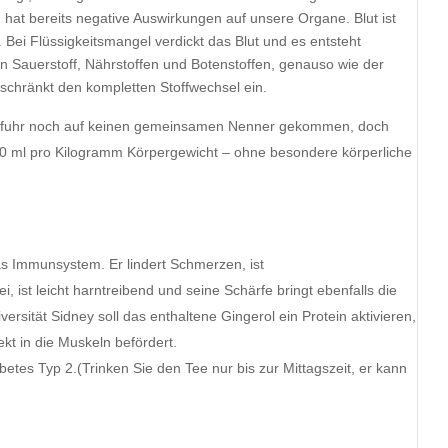
g hat bereits negative Auswirkungen auf unsere Organe. Blut ist
 Bei Flüssigkeitsmangel verdickt das Blut und es entsteht
n Sauerstoff, Nährstoffen und Botenstoffen, genauso wie der
s schränkt den kompletten Stoffwechsel ein.
zufuhr noch auf keinen gemeinsamen Nenner gekommen, doch
 40 ml pro Kilogramm Körpergewicht – ohne besondere körperliche
s Immunsystem. Er lindert Schmerzen, ist
ist leicht harntreibend und seine Schärfe bringt ebenfalls die
ersität Sidney soll das enthaltene Gingerol ein Protein aktivieren,
kt in die Muskeln befördert.
abetes Typ 2.(Trinken Sie den Tee nur bis zur Mittagszeit, er kann