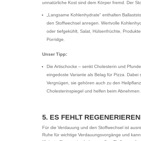
unnatürliche Kost sind dem Körper fremd. Der Stof
„Langsame Kohlenhydrate“ enthalten Ballaststof
den Stoffwechsel anregen. Wertvolle Kohlenhydra
oder tiefgekühlt, Salat, Hülsenfrüchte, Produkt
Porridge.
Unser Tipp:
Die Artischocke – senkt Cholesterin und Pfunde:
eingedoste Variante als Belag für Pizza. Dabei 
Vergnügen, sie gehören auch zu den Heilpflanz
Cholesterinspiegel und helfen beim Abnehmen.
5. ES FEHLT REGENERIERE
Für die Verdauung und den Stoffwechsel ist ausre
Ruhe für wichtige Verdauungsvorgänge und kann s