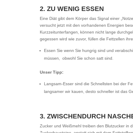
2. ZU WENIG ESSEN
Eine Diät gibt dem Körper das Signal einer „Notz
versucht jetzt mit den vorhandenen Energien be
Kurzzeitunterfangen, können nicht lange durchge
gegessen wird wie zuvor, füllen die Fettzellen i
Essen Sie wenn Sie hungrig sind und verabschi
müssen, obwohl Sie schon satt sind.
Unser Tipp:
Langsam-Esser sind die Schnellsten bei der F
langsamer wir kauen, desto schneller ist das G
3. ZWISCHENDURCH NASCH
Zucker und Weißmehl treiben den Blutzucker in d
Zuckerbausteine, anstatt sich mit dem Fettstoffw