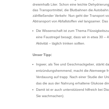
dreieinhalb Liter. Schon eine leichte Dehydrierun
das Transportmittel, die Blutbahnen die Autobahn.
zähfließender Verkehr. Nun geht der Transport vo
Abtransport von Abfallstoffen viel langsamer. Da
Die Wissenschaft ist zum Thema Flüssigkeits
eine Faustregel besagt, dass wir in etwa 30 –
Aktivität – täglich trinken sollten.
Unser Tipp:
Ingwer, als Tee und Geschmackgeber, stärkt da
entzündungshemmend, macht die Atemwege frei, 
Verdauung auf trapp. Nach einer Studie der Univ
das die aus der Nahrung erhaltene Glukose dire
Damit ist er auch unterstützend hilfreich bei Di
Sie wachmachen).