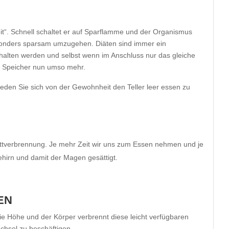
eit“. Schnell schaltet er auf Sparflamme und der Organismus
sonders sparsam umzugehen. Diäten sind immer ein
halten werden und selbst wenn im Anschluss nur das gleiche
hre Speicher nun umso mehr.
eden Sie sich von der Gewohnheit den Teller leer essen zu
ettverbrennung. Je mehr Zeit wir uns zum Essen nehmen und je
ehirn und damit der Magen gesättigt.
EN
ie Höhe und der Körper verbrennt diese leicht verfügbaren
echsel zu beschäftigen.